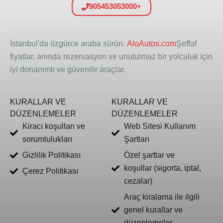
905453053000+
İstanbul'da özgürce araba sürün.
AloAutos.com
Şeffaf
fiyatlar, anında rezervasyon ve unutulmaz bir yolculuk için
iyi donanımlı ve güvenilir araçlar.
KURALLAR VE
KURALLAR VE
DÜZENLEMELER
DÜZENLEMELER
Kiracı koşulları ve
Web Sitesi Kullanım
sorumlulukları
Şartları
Gizlilik Politikası
Özel şartlar ve
koşullar (sigorta, iptal,
Çerez Politikası
cezalar)
Araç kiralama ile ilgili
genel kurallar ve
düzenlemeler