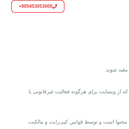
905453053000+
مقید شوید.
ه از وبسایت برای هرگونه فعالیت غیرقانونی یا
رم‌افزار موجود در این وبسایت، مالکیت شرکت AloAutos یا ارائه‌دهندگان محتوا است و توسط قوانین کپی‌رایت و مالکیت