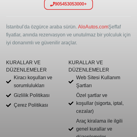
905453053000+
İstanbul'da özgürce araba sürün.
AloAutos.com
Şeffaf
fiyatlar, anında rezervasyon ve unutulmaz bir yolculuk için
iyi donanımlı ve güvenilir araçlar.
KURALLAR VE
KURALLAR VE
DÜZENLEMELER
DÜZENLEMELER
Kiracı koşulları ve
Web Sitesi Kullanım
sorumlulukları
Şartları
Gizlilik Politikası
Özel şartlar ve
koşullar (sigorta, iptal,
Çerez Politikası
cezalar)
Araç kiralama ile ilgili
genel kurallar ve
düzenlemeler