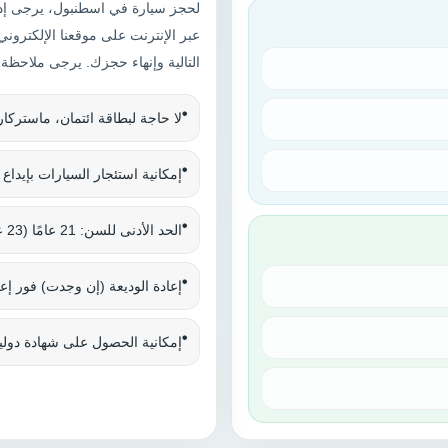
لحجز سيارة في اسطنبول، يرجى إدخ
عبر الإنترنت على موقعنا الإلكترو
التالية وإنهاء حجزك. يرجى ملاحظة 
•
لا حاجة لبطاقة ائتمان، ماستركارد
•
إمكانية استئجار السيارات بإيداع 
•
الحد الأدنى للسن: 21 عامًا (23 عامًا لبعض المركبات)
•
إعادة الوديعة (إن وجدت) فور إعا
•
إمكانية الحصول على شهادة دولية