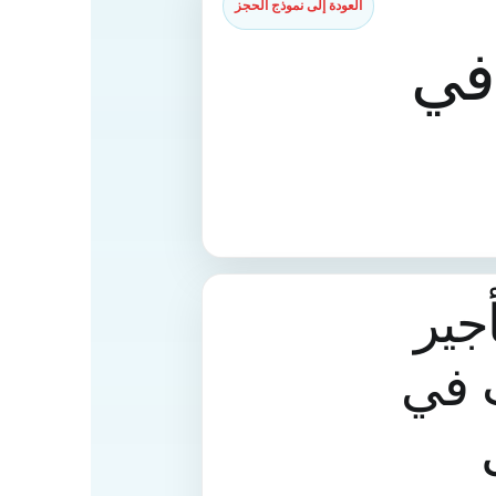
العودة إلى نموذج الحجز
في
جير
 في