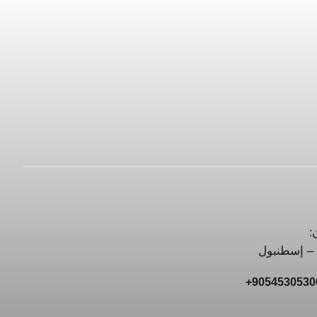
:
 – إسطنبول
90545305300