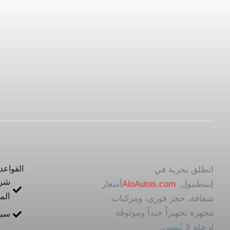
القواعد 
انطلق بحرية في
شرو
إسطنبول.
AloAutos.com
أسعار
الم
شفافة، حجز فوري، ومركبات
مجهزة تجهيزاً جيداً وموثوقة
سيا
لرحلة لا تُنسى.