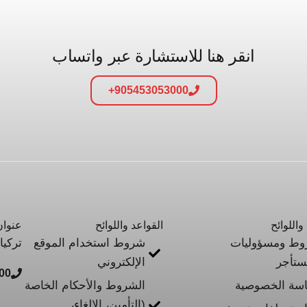
انقر هنا للاستشارة عبر واتساب
905453053000+
واللوائح
القواعد واللوائح
عنوان
ط ومسؤوليات
شروط استخدام الموقع
تركيا
ستأجر
الإلكتروني
0+
سة الخصوصية
الشروط والأحكام الخاصة
(التأمين، الإلغاء،